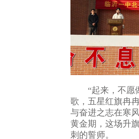
“起来，不愿做
歌，五星红旗冉
与奋进之志在寒
黄金期，这场升
刺的誓师。