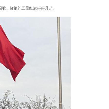
国歌，鲜艳的五星红旗冉冉升起。