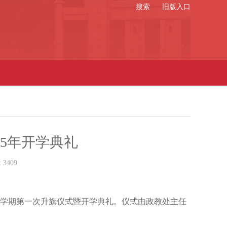
搜索
旧版入口
25年开学典礼
：
3409
行新学期第一次升旗仪式暨开学典礼。仪式由政教处主任