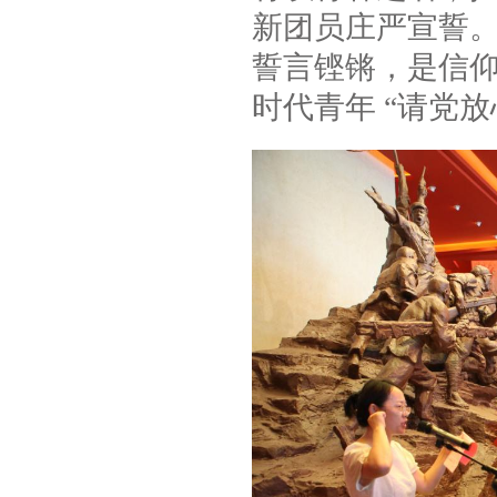
新团员庄严宣誓。
誓言铿锵，是信
时代青年 “请党放