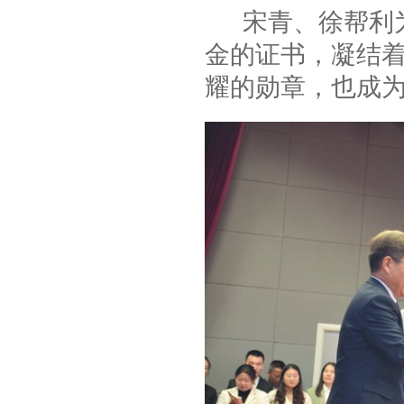
宋青、徐帮利为
金的证书，凝结
耀的勋章，也成