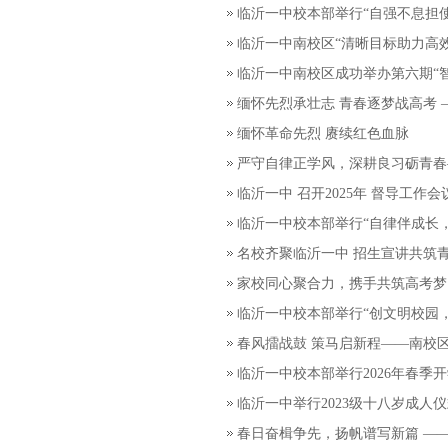
临沂一中校本部举行“自强不息担
临沂一中南校区“清晰目标助力高
临沂一中南校区成功举办第六期“
缅怀先烈承壮志 青春逐梦战高考
缅怀革命先烈 赓续红色血脉
严守自律正学风，深耕良习砺青春
临沂一中 召开2025年 督导工作会
临沂一中校本部举行“自律伴成长，
名校齐聚临沂一中 招生宣讲共筑
家校同心聚合力，携手共筑高考梦
临沂一中校本部举行“创文明校园
春风擂战鼓 策马启新程——南校区
临沂一中校本部举行2026年春季
临沂一中举行2023级十八岁成人
春日奋楫争先，扬帆谱写新篇 ——