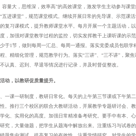
，容量大，思维深，效率高”的高效课堂，激发学生主动参与课
“五进课堂”，规范课堂模式。继续开展日常的先导课、示范课
的复习课模式，提升教师课堂水平。每月开展一个主题活动，以
度，加强对课堂教学过程的监控，切实发挥教干上课听课的示范
少于1节，做到每周一汇总、每周一通报。落实党委成员包联学
程、精细化管理，规范教学行为。落实“三讲”、“三不讲”，聚
不认真、迟到、早退等情况进行记录，并及时督促整改。
活动，以教研促质量提升。
、一课一研制度，教研日常化。每天的上午第三节课或下午第二
性。推行三个校区的联合大教研活动，开展教学专题研讨会、教
学化、实用化的高度。加强日常精准备考研究。要手中有本、心
研究，大量做题，把学生从题海中解放出来。注重练习与试卷的
错题集中测试，提高复习的有效性。注重学情研究，对学生的学