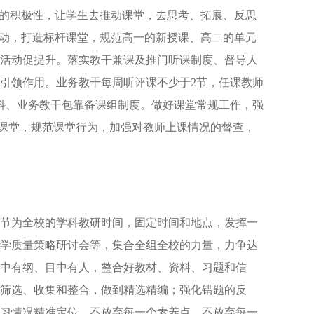
堂的积极性，让学生去推动课堂，去思考、拓展、反思
活动，打造标杆课堂，规范高一的新授课、高二的单元
活动促提升。落实教干兼课及推门听课制度、督导人
引领作用。业务教干每周听评课不少于2节，任课教师
科、业务教干包靠备课组制度。做好课堂常规工作，强
焦课堂，规范课堂行为，加强对教师上课情况的督查，
节为全校的学科教研时间，固定时间和地点，发挥一
学质量策略研讨会等，集合全组全校的力量，力争达
中有纲、目中有人，整合好教材、资料、习题和信
筛选、收集和整合，做到精选精编；强化错题的反
习情况精准定位，不放弃每一个素养点、不放弃每一